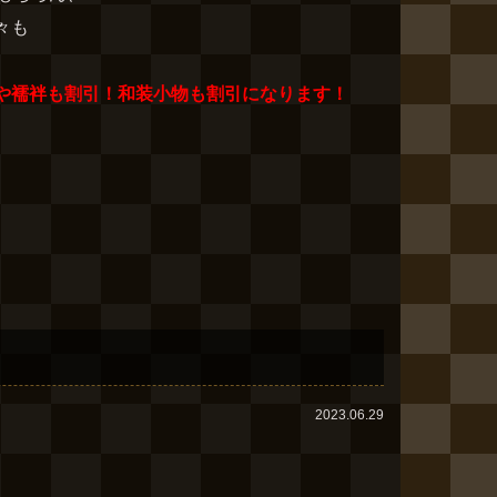
々も
や襦袢も割引！和装小物も割引になります！
2023.06.29