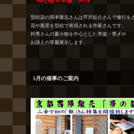
＊和小物＆草履 衿秀
型絵染の岡本隆志さんは芹沢銈介さんで修行を
花や風景を型絵で表現される作家さんです。
衿秀さんの夏小物を中心とした帯揚・帯〆や
お誂えの草履展示します。
5月の催事のご案内