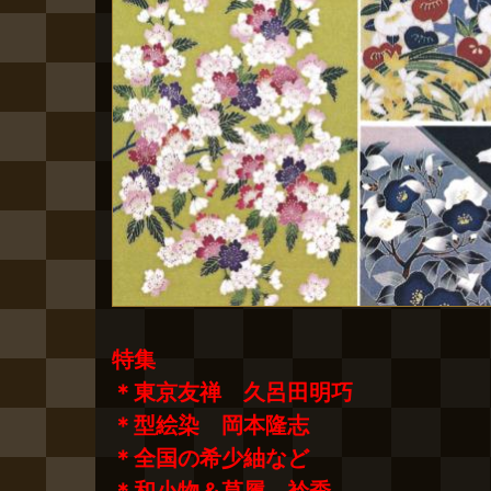
特集
＊東京友禅 久呂田明巧
＊型絵染 岡本隆志
＊全国の希少紬など