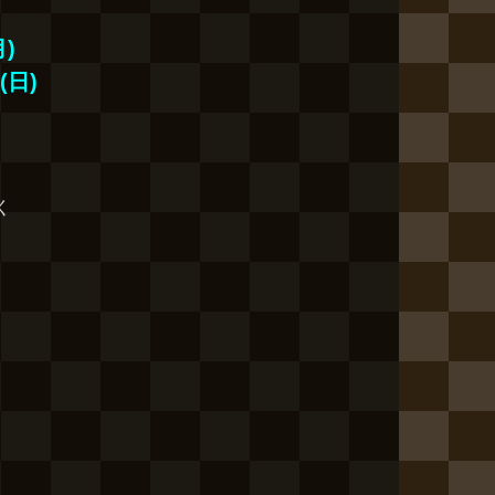
)
日)
く