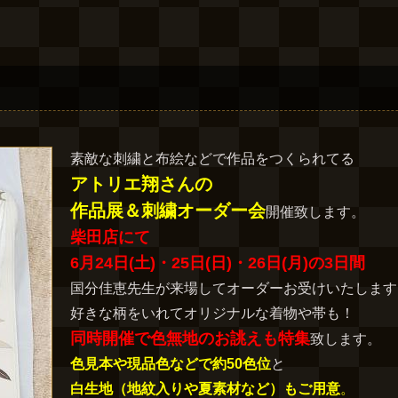
素敵な刺繍と布絵などで作品をつくられてる
アトリエ翔さんの
作品展＆刺繍オーダー会
開催致します。
柴田店にて
6月24日(土)・25日(日)・26日(月)の3日間
国分佳恵先生が来場してオーダーお受けいたします
好きな柄をいれてオリジナルな着物や帯も！
同時開催で色無地のお誂えも特集
致します。
色見本や現品色などで約50色位
と
白生地（地紋入りや夏素材など）もご用意
。