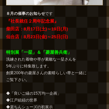
８月の催事のお知らせ
です
『社長就任２周年記念展』
柴田店：8月17日(土)～19日(月)
仙台店：8月23日(金)～25日(日)
特別展「一栞」＆「菱屋善兵衛」
洗練された着物や帯が素敵な一栞さんを
5年ぶりに特集致します。
創業200年の菱屋さんの素晴らしい帯と一緒に
ご覧下さい。
◆「良いご縁の15万均一企画」
◆江戸組紐の世界
◆楽ちんシューズの初展示