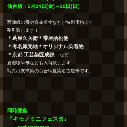
仙台店：5月24日(金)～26日(日）
西陣織の帯や逸品着物などが特別価格にて
割引致します！
＊蔦屋久兵衛＊帯屋捨松他
＊有名織元紬＊オリジナル染着物
＊京都 工芸染匠成謙
など
夏着物や帯なども入荷致します。
写真は友禅染の百合柄夏染名古屋帯です。
同時開催
『キモノミニフェスタ』