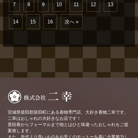
7
8
9
10
11
12
13
14
15
16
次へ »
宮城県柴田郡柴田町にある着物専門店、大好き着物二幸です。
二幸はおしゃれの大好きなお店です！
普段着からフォーマルまで他とはひと味違ったおしゃれをご提
案致します。
また、先代より良いものをお安くのモットーを基に企業努力し