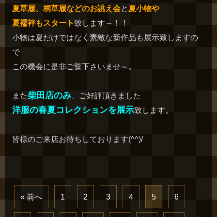
夏草履、桐草履などのお誂え会
と
夏小物や
夏襦袢もスタート
致します～！！
小物は夏だけではなく素敵な新作品も展示致しますの
で
この機会に是非ご覧下さいませ～。
柴田店のみ
また
、ご好評頂きました
洋服の春夏コレクションを展示
致します。
皆様のご来店お待ちしております(^^)/
« 前へ
1
2
3
4
5
6