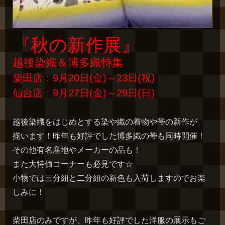
『秋の新作展』
越後染織＆博多織特集
柴田店：9月20日(金)～23日(祝)
仙台店：9月27日(金)～29日(日)
越後染織をはじめとする染や織の着物や帯の新作が
揃います！昨年も好評でした博多織の帯も同時開催！
その他有名産地やメーカーの品も！
また大特価コーナーも必見です☆
小物では三分紐と二分紐の新色も入荷しますのでお楽
しみに！
柴田店のみですが、昨年も好評でした洋服の展示もご