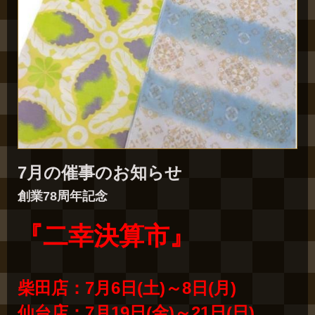
7月の催事のお知らせ
創業78周年記念
『二幸決算市』
柴田店：7月6日(土)～8日(月)
仙台店：7月19日(金)～21日(日)