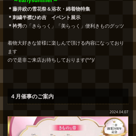
～earlysummer～
＊藤井絞の雪花祭＆浴衣・綿着物特集
＊刺繍半襟ひめ吉 イベント展示
＊衿秀
の「きらっく」「美らっく」便利きものグッツ
着物大好きな皆様に楽しんで頂ける内容になっており
ます
ので是非ご来店お待ちしております(^^)/
４月催事のご案内
2024.04.07