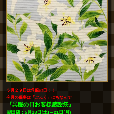
５月２９日は呉服の日！！
今月の催事は「ごふく」にちなんで
『呉服の日お客様感謝祭』
柴田店：5月18日(土)～21日(月)