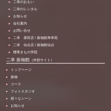
▸
二幸のおもい
▸
二幸のレンタル
▸
お知らせ
▸
会社案内
▸
お問い合せ
▸
二幸 柴田店 / 振袖館寿幸苑
▸
二幸 仙台店 / 振袖館仙台
▸
櫻香きもの学院
二幸 振袖館
（外部サイト）
▸
トップページ
▸
振袖
▸
コース
▸
フォトスタジオ
▸
様々なシーン
▸
お知らせ